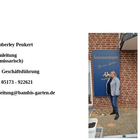
berley Peukert
imleitung
missarisch)
v. Geschäftsführung
73 - 922621
leitung@bambis-garten.de