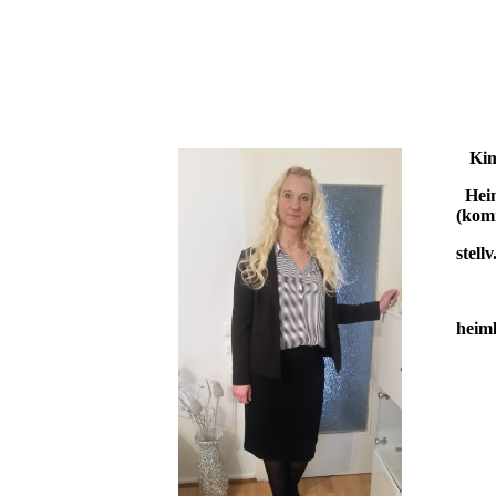
Kim
He
(kom
stell
051
heim