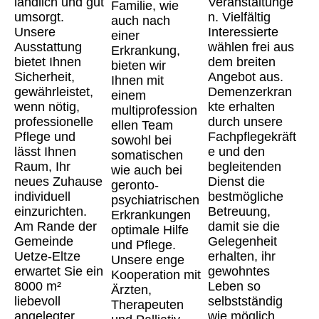
ländlich und gut
Veranstaltunge
Familie, wie
umsorgt.
n. Vielfältig
auch nach
Unsere
Interessierte
einer
Ausstattung
wählen frei aus
Erkrankung,
bietet Ihnen
dem breiten
bieten wir
Sicherheit,
Angebot aus.
Ihnen mit
gewährleistet,
Demenzerkran
einem
wenn nötig,
kte erhalten
multiprofession
professionelle
durch unsere
ellen Team
Pflege und
Fachpflegekräft
sowohl bei
lässt Ihnen
e und den
somatischen
Raum, Ihr
begleitenden
wie auch bei
neues Zuhause
Dienst die
geronto-
individuell
bestmögliche
psychiatrischen
einzurichten.
Betreuung,
Erkrankungen
Am Rande der
damit sie die
optimale Hilfe
Gemeinde
Gelegenheit
und Pflege.
Uetze-Eltze
erhalten, ihr
Unsere enge
erwartet Sie ein
gewohntes
Kooperation mit
8000 m²
Leben so
Ärzten,
liebevoll
selbstständig
Therapeuten
angelegter
wie möglich