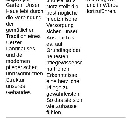
und Palliativ
Garten. Unser
und in Würde
Netz stellt die
Haus lebt durch
fortzuführen
.
bestmögliche
die Verbindung
medizinische
der
Versorgung
gemütlichen
sicher. Unser
Tradition eines
Anspruch ist
Uetzer
es, auf
Landhauses
Grundlage der
und der
neuesten
modernen
pflegewissensc
pflegerischen
haftlichen
und wohnlichen
Erkenntnisse
Struktur
eine herzliche
unseres
Pflege zu
Gebäudes
.
gewährleisten.
So das sie sich
wie Zuhause
fühlen.